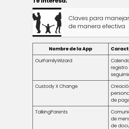
Te Interesa:
Claves para manejar 
de manera efectiva
Nombre de la App
Caract
OurFamilyWizard
Calenda
registr
seguimi
Custody X Change
Creació
persona
de pago
TalkingParents
Comunic
de mens
de doc