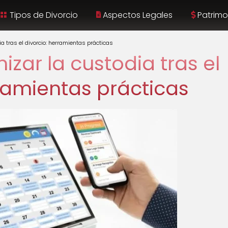
Tipos de Divorcio
Aspectos Legales
Patrimo
a tras el divorcio: herramientas prácticas
zar la custodia tras el
rramientas prácticas