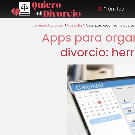
Trámites
quieroeldivorcio.es
Custodia
Apps para organizar la custodi
Apps para organi
divorcio: he