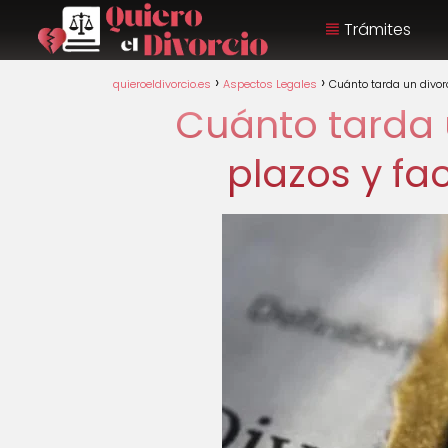
Trámites
quieroeldivorcio.es
Aspectos Legales
Cuánto tarda un divorc
Cuánto tarda u
plazos y fa