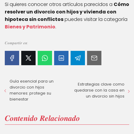
Si quieres conocer otros artículos parecidos a
Cómo
resolver un divorcio con hijos y vivienda con
hipoteca sin conflictos
puedes visitar la categoría
Bienes y Patrimonio
.
𝑪𝒐𝒎𝒑𝒂𝒓𝒕𝒊𝒓 𝒆𝒏:
Guía esencial para un
Estrategias clave como
divorcio con hijos
quedarse con la casa en
menores: protege su
un divorcio sin hijos
bienestar
𝑪𝒐𝒏𝒕𝒆𝒏𝒊𝒅𝒐 𝑹𝒆𝒍𝒂𝒄𝒊𝒐𝒏𝒂𝒅𝒐