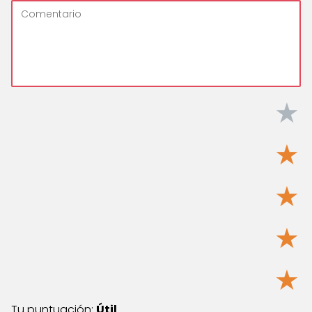
★
★
★
★
★
Tu puntuación:
Útil