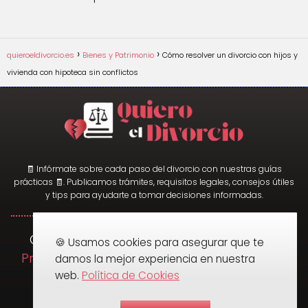
quieroeldivorcio.es
Bienes y Patrimonio
Cómo resolver un divorcio con hijos y
vivienda con hipoteca sin conflictos
🧾 Infórmate sobre cada paso del divorcio con nuestras guías
prácticas 🧾. Publicamos trámites, requisitos legales, consejos útiles
y tips para ayudarte a tomar decisiones informadas.
Quiero el Divorcio ©2025
Cookies
|
|
🍪 Usamos cookies para asegurar que te
Privacidad
Términos y Condiciones
|
|
damos la mejor experiencia en nuestra
Mapa del sitio
Contacto
web.
Política de Cookies
|