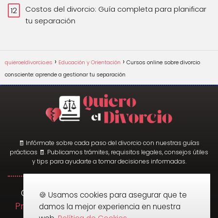
Costos del divorcio: Guía completa para planificar
tu separación
quieroeldivorcio.es
Educación y Orientación
Cursos online sobre divorcio
consciente: aprende a gestionar tu separación
🧾 Infórmate sobre cada paso del divorcio con nuestras guías
prácticas 🧾. Publicamos trámites, requisitos legales, consejos útiles
y tips para ayudarte a tomar decisiones informadas.
Quiero el Divorcio ©2025
Cookies
|
|
🍪 Usamos cookies para asegurar que te
Privacidad
Términos y Condiciones
|
|
damos la mejor experiencia en nuestra