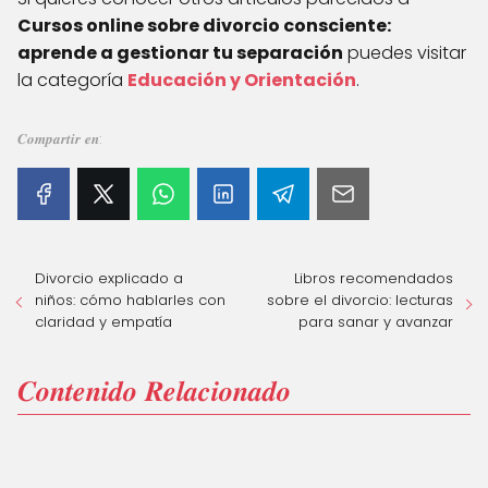
Cursos online sobre divorcio consciente:
aprende a gestionar tu separación
puedes visitar
la categoría
Educación y Orientación
.
𝑪𝒐𝒎𝒑𝒂𝒓𝒕𝒊𝒓 𝒆𝒏:
Divorcio explicado a
Libros recomendados
niños: cómo hablarles con
sobre el divorcio: lecturas
claridad y empatía
para sanar y avanzar
𝑪𝒐𝒏𝒕𝒆𝒏𝒊𝒅𝒐 𝑹𝒆𝒍𝒂𝒄𝒊𝒐𝒏𝒂𝒅𝒐