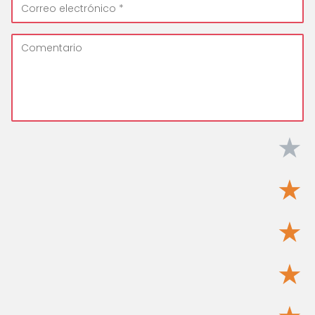
★
★
★
★