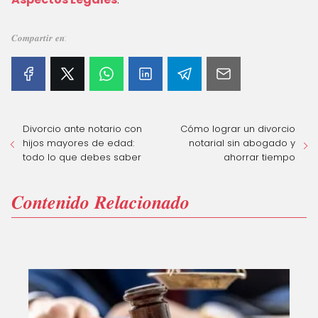
𝑪𝒐𝒎𝒑𝒂𝒓𝒕𝒊𝒓 𝒆𝒏:
Divorcio ante notario con
Cómo lograr un divorcio
hijos mayores de edad:
notarial sin abogado y
todo lo que debes saber
ahorrar tiempo
𝑪𝒐𝒏𝒕𝒆𝒏𝒊𝒅𝒐 𝑹𝒆𝒍𝒂𝒄𝒊𝒐𝒏𝒂𝒅𝒐