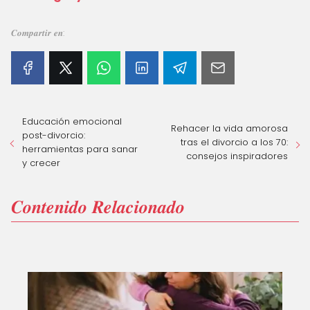
𝑪𝒐𝒎𝒑𝒂𝒓𝒕𝒊𝒓 𝒆𝒏:
Educación emocional
Rehacer la vida amorosa
post-divorcio:
tras el divorcio a los 70:
herramientas para sanar
consejos inspiradores
y crecer
𝑪𝒐𝒏𝒕𝒆𝒏𝒊𝒅𝒐 𝑹𝒆𝒍𝒂𝒄𝒊𝒐𝒏𝒂𝒅𝒐