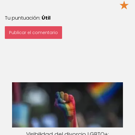
★
Tu puntuación:
Útil
Visibilidad del divorcio LGBTQ+: