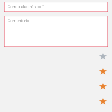
★
★
★
★