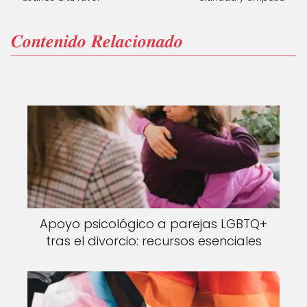
𝑪𝒐𝒏𝒕𝒆𝒏𝒊𝒅𝒐 𝑹𝒆𝒍𝒂𝒄𝒊𝒐𝒏𝒂𝒅𝒐
Apoyo psicológico a parejas LGBTQ+
tras el divorcio: recursos esenciales