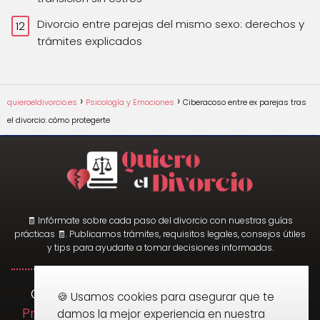
Divorcio entre parejas del mismo sexo: derechos y
trámites explicados
quieroeldivorcio.es
Psicología y Emociones
Ciberacoso entre ex parejas tras
el divorcio: cómo protegerte
🧾 Infórmate sobre cada paso del divorcio con nuestras guías
prácticas 🧾. Publicamos trámites, requisitos legales, consejos útiles
y tips para ayudarte a tomar decisiones informadas.
Quiero el Divorcio ©2025
Cookies
|
|
🍪 Usamos cookies para asegurar que te
Privacidad
Términos y Condiciones
|
|
damos la mejor experiencia en nuestra